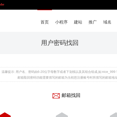
she
首页
小程序
建站
推广
域名
用户密码找回
温馨提示: 用户名、密码由6-20位字母数字或者下划线以及其组合组成,如:nice_999 
邮箱取回密码功能需要填写的邮箱为当初您注册账号时所填写的邮箱地
邮箱找回