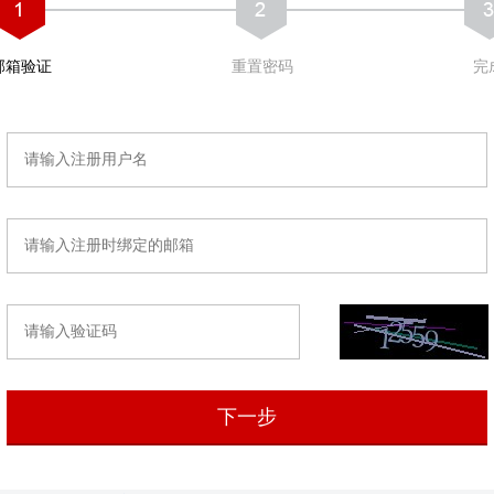
邮箱验证
重置密码
完