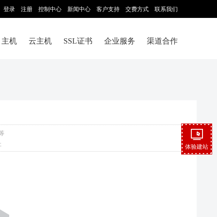
登录
注册
控制中心
新闻中心
客户支持
交费方式
联系我们
主机
云主机
SSL证书
企业服务
渠道合作
等
址
体验建站