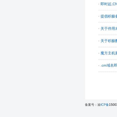
· 即时起,
· 提倡积
· 关于停
· 关于积
· 魔方主机
· .cm域
备案号：渝
ICP备
1500