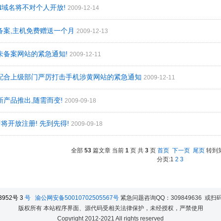
CN域名将不对个人开放!
2009-12-14
极备案,主机免费赠送一个月
2009-12-13
用未备案网站的紧急通知!
2009-12-11
极配合上级部门严厉打击手机涉黄网站的紧急通知
2009-12-11
新产品推出,随需而变!
2009-09-18
名即将开放注册! 先到先得!
2009-09-18
全部
53
篇文章 当前
1
页 共
3
页
首页
下一页
尾页
转到
分页:1
2
3
3952号
3
号
渝公网安备50010702505567号
紧急问题咨询QQ：309849636 或
版权所有 本站程序界面、源代码受相关法律保护，未经授权，严禁使用
Copyright 2012-2021 All rights reserved