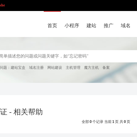
she
首页
小程序
建站
推广
域名
问题：
建站宝盒
域名注册
网站建设
主机管理
魔方主机
备案
证 - 相关帮助
全部
0
个记录 当前
1
页 共
0
页