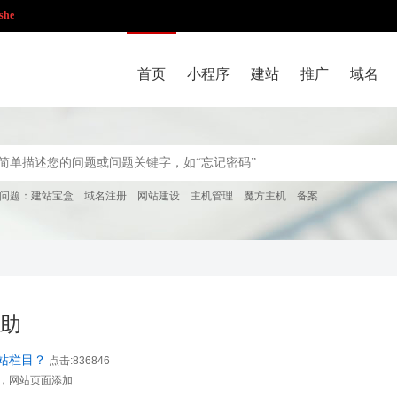
she
首页
小程序
建站
推广
域名
问题：
建站宝盒
域名注册
网站建设
主机管理
魔方主机
备案
助
站栏目？
点击:836846
，网站页面添加