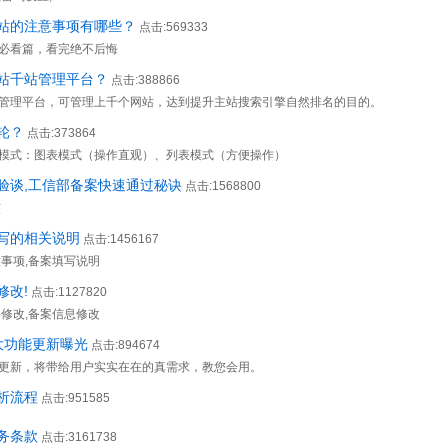
站的注意事项有哪些？
点击:569333
必看篇，看完绝不后悔
站千站管理平台？
点击:388866
管理平台，可管理上千个网站，达到提升主站搜索引擎自然排名的目的。
轮？
点击:373864
模式：图表模式（操作直观）、列表模式（方便操作）
验谈,工信部备案快速通过秘诀
点击:1568800
核
写的相关说明
点击:1456167
意事项,备案填写说明
修改!
点击:1127820
料修改,备案信息修改
大功能更新曝光
点击:894674
更新，将带给用户实实在在的真需求，教您会用。
析流程
点击:951585
务条款
点击:3161738