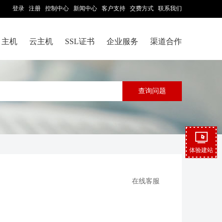
登录
注册
控制中心
新闻中心
客户支持
交费方式
联系我们
主机
云主机
SSL证书
企业服务
渠道合作
体验建站
在线客服