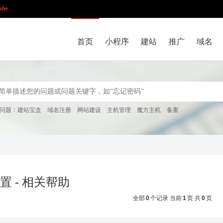
she
首页
小程序
建站
推广
域名
问题：
建站宝盒
域名注册
网站建设
主机管理
魔方主机
备案
置 - 相关帮助
全部
0
个记录 当前
1
页 共
0
页