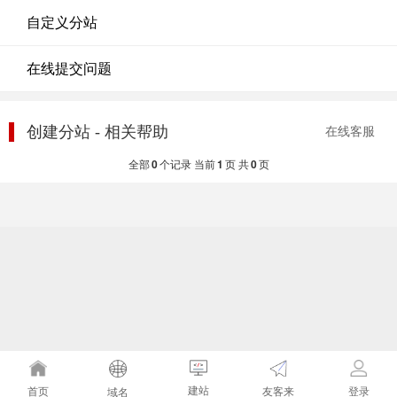
自定义分站
在线提交问题
创建分站 - 相关帮助
在线客服
全部
0
个记录 当前
1
页 共
0
页
建站
友客来
首页
登录
域名