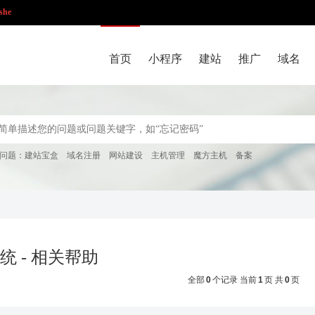
she
首页
小程序
建站
推广
域名
问题：
建站宝盒
域名注册
网站建设
主机管理
魔方主机
备案
统 - 相关帮助
全部
0
个记录 当前
1
页 共
0
页