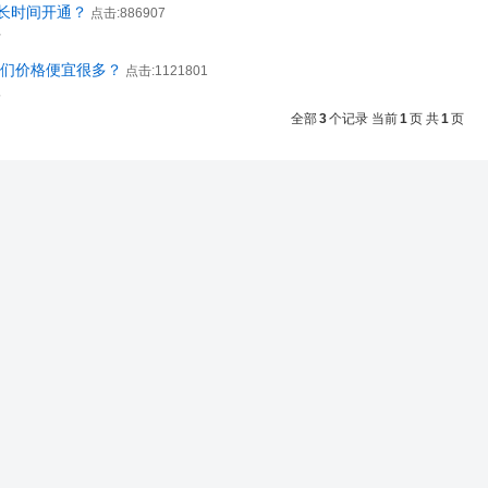
长时间开通？
点击:886907
付
你们价格便宜很多？
点击:1121801
格
全部
3
个记录 当前
1
页 共
1
页