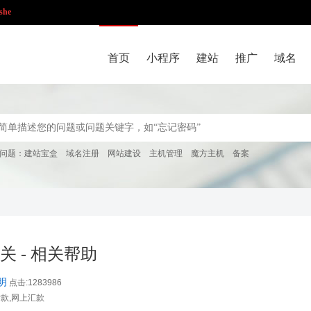
she
首页
小程序
建站
推广
域名
问题：
建站宝盒
域名注册
网站建设
主机管理
魔方主机
备案
关 - 相关帮助
明
点击:1283986
付款,网上汇款