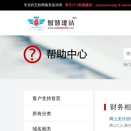
专业的互联网服务提供商
官方1V1
客服微信：yiyueyuewang
xiaotu
和
热门
客户支持首页
财务相
所有分类
网上支付说
网上汇入,预
域名相关