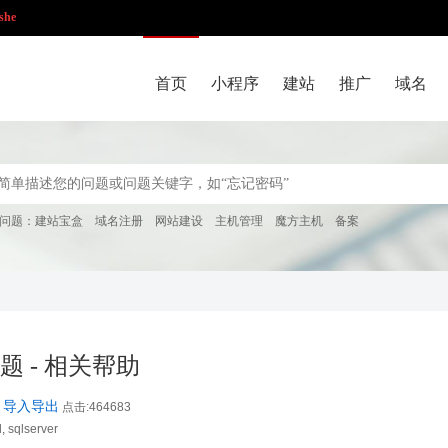
she
首页
小程序
建站
推广
域名
问题：
建站宝盒
域名注册
网站建设
主机管理
魔方主机
备案
题 - 相关帮助
er 导入导出
点击:464683
 sqlserver