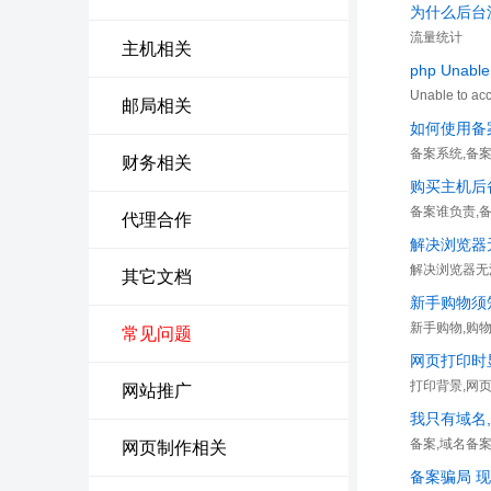
为什么后台
流量统计
主机相关
php Unable
Unable to ac
邮局相关
如何使用备
备案系统,备
财务相关
购买主机后
备案谁负责,
代理合作
解决浏览器
解决浏览器无
其它文档
新手购物须
新手购物,购
常见问题
网页打印时
打印背景,网页
网站推广
我只有域名
备案,域名备
网页制作相关
备案骗局 