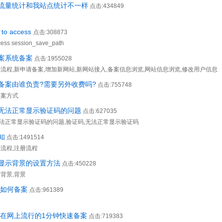
流量统计和我站点统计不一样
点击:434849
 to access
点击:308873
cess session_save_path
案系统备案
点击:1955028
案流程,新申请备案,增加新网站,新网站接入,备案信息浏览,网站信息浏览,修改用户信息
备案由谁负责?需要另外收费吗?
点击:755748
备案方式
无法正常显示验证码的问题
点击:627035
法正常显示验证码的问题,验证码,无法正常显示验证码
知
点击:1491514
物流程,注册流程
显示背景的设置方法
点击:450228
背景,背景
,如何备案
点击:961389
案
现在网上流行的1分钟快速备案
点击:719383