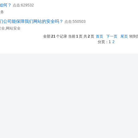
如何？
点击:629532
服务
们公司能保障我们网站的安全吗？
点击:550503
安全,网站安全
全部
21
个记录 当前
1
页 共
2
页
首页
下一页
尾页
转到
分页：
1
2