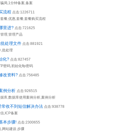
骗局,1分钟备案,备案
买流程
点击:1226711
套餐,优惠,套餐,套餐购买流程
哪里进?
点击:721625
品管理,管理产品
at批处理文件
点击:881921
文件,批处理
始化?
点击:827457
P密码,初始化ftp密码
修改资料?
点击:756485
改
案例分析
点击:926515
数据库,数据库使用案例分析,案例分析
时经常收不到短信解决办法
点击:938778
信,ICP备案
基本步骤!
点击:2300655
站,网站建设.步骤