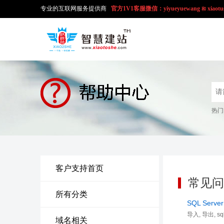
专业的互联网服务提供商
官方1V1
客服微信：yiyueyuewang
xiaotu
和
热门
客户支持首页
常见问
所有分类
SQL Serv
导入, 导出, sql,
域名相关