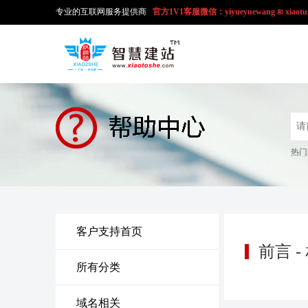
专业的互联网服务提供商
官方1V1
客服微信：yiyueyuewang
xiaotu
和
热门
客户支持首页
前言 
所有分类
域名相关