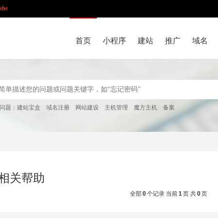
she
首页
小程序
建站
推广
域名
问题：
建站宝盒
域名注册
网站建设
主机管理
魔方主机
备案
- 相关帮助
全部
0
个记录 当前
1
页 共
0
页